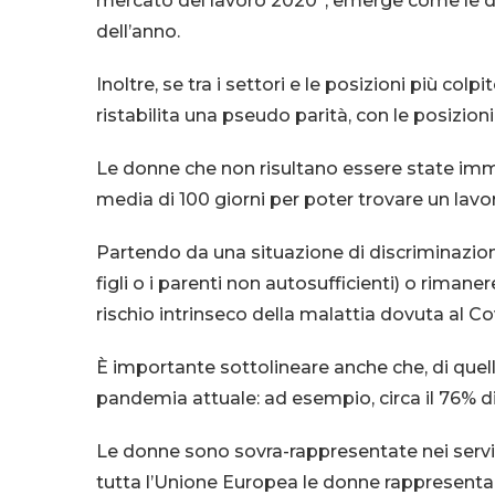
mercato del lavoro 2020”, emerge come le don
dell’anno.
Inoltre, se tra i settori e le posizioni più c
ristabilita una pseudo parità, con le posizion
Le donne che non risultano essere state imme
media di 100 giorni per poter trovare un lavo
Partendo da una situazione di discriminazione 
figli o i parenti non autosufficienti) o riman
rischio intrinseco della malattia dovuta al Co
È importante sottolineare anche che, di quelle
pandemia attuale: ad esempio, circa il 76% d
Le donne sono sovra-rappresentate nei servizi 
tutta l’Unione Europea le donne rappresentano