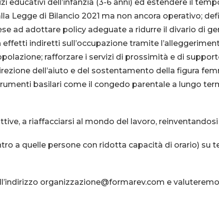
izi educativi dell’infanzia (3-6 anni) ed estendere il tem
alla Legge di Bilancio 2021 ma non ancora operativo;
def
ese ad adottare policy adeguate a ridurre il divario di ge
 effetti indiretti sull’occupazione tramite l’alleggerimen
opolazione;
rafforzare i servizi di prossimità e di support
zione dell’aiuto e del sostentamento della figura femmini
 strumenti basilari come il congedo parentale a lungo t
tive, a riaffacciarsi al mondo del lavoro, reinventandos
ro a quelle persone con ridotta capacità di orario) su te
l’indirizzo
organizzazione@formarev.com
e valuteremo 