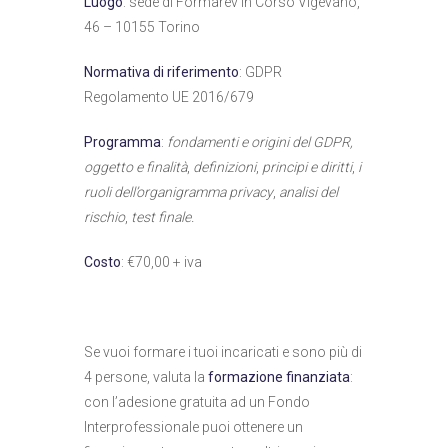
Luogo
: sede di Formarev in Corso Vigevano,
46 – 10155 Torino
Norm
ativa di riferimento
: GDPR
Regolamento UE 2016/679
Programma
:
fondamenti e origini del GDPR,
oggetto e finalità
,
definizioni
,
principi e diritti
,
i
ruoli dell’organigramma privacy
,
analisi del
rischio
,
test finale.
Costo
: €70,00 + iva
Se vuoi formare i tuoi incaricati e sono più di
4 persone, valuta la
formazione finanziata
:
con l’adesione gratuita ad un Fondo
Interprofessionale puoi ottenere un